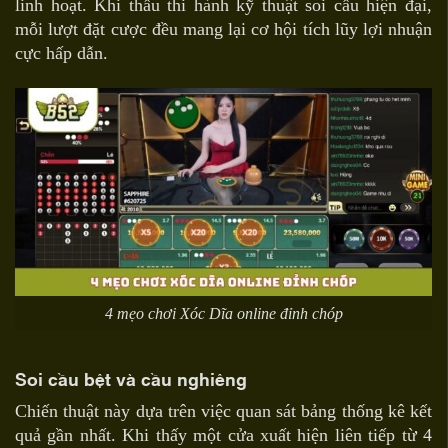
linh hoạt. Khi thấu thi hành kỹ thuật soi cầu hiện đại,
mỗi lượt đặt cược đều mang lại cơ hội tích lũy lợi nhuận
cực hấp dẫn.
4 mẹo chơi Xóc Dĩa online đỉnh chóp
Soi cầu bệt và cầu nghiêng
Chiến thuật này dựa trên việc quan sát bảng thống kê kết
quả gần nhất. Khi thấy một cửa xuất hiện liên tiếp từ 4