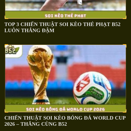
TOP 3 CHIẾN THUẬT SOI KÈO THẺ PHẠT B52
LUÔN THẮNG ĐẬM
CHIẾN THUẬT SOI KÈO BÓNG ĐÁ WORLD CUP
2026 – THẮNG CÙNG B52