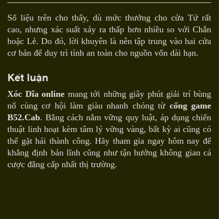
Số liệu trên cho thấy, dù mức thưởng cho cửa Tứ rất
cao, nhưng xác suất xảy ra thấp hơn nhiều so với Chẵn
hoặc Lẻ. Do đó, lời khuyên là nên tập trung vào hai cửa
cơ bản để duy trì tính an toàn cho nguồn vốn dài hạn.
Kết luận
Xóc Dĩa online
mang tới những giây phút giải trí bùng
nổ cùng cơ hội làm giàu nhanh chóng từ
cổng game
B52.Cab
. Bằng cách nắm vững quy luật, áp dụng chiến
thuật linh hoạt kèm tâm lý vững vàng, bất kỳ ai cũng có
thể gặt hái thành công. Hãy tham gia ngay hôm nay để
khẳng định bản lĩnh cũng như tận hưởng không gian cá
cược đẳng cấp nhất thị trường.