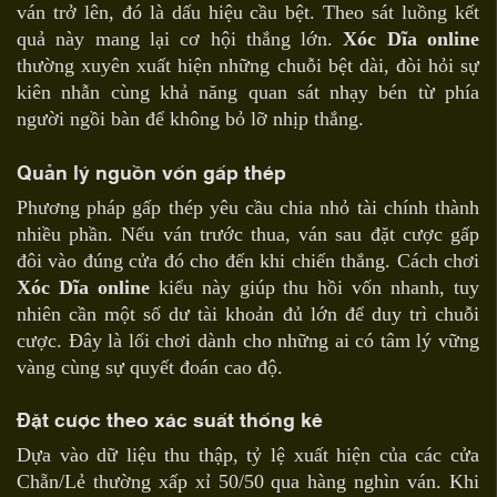
ván trở lên, đó là dấu hiệu cầu bệt. Theo sát luồng kết
quả này mang lại cơ hội thắng lớn.
Xóc Dĩa online
thường xuyên xuất hiện những chuỗi bệt dài, đòi hỏi sự
kiên nhẫn cùng khả năng quan sát nhạy bén từ phía
người ngồi bàn để không bỏ lỡ nhịp thắng.
Quản lý nguồn vốn gấp thép
Phương pháp gấp thép yêu cầu chia nhỏ tài chính thành
nhiều phần. Nếu ván trước thua, ván sau đặt cược gấp
đôi vào đúng cửa đó cho đến khi chiến thắng. Cách chơi
Xóc Dĩa online
kiểu này giúp thu hồi vốn nhanh, tuy
nhiên cần một số dư tài khoản đủ lớn để duy trì chuỗi
cược. Đây là lối chơi dành cho những ai có tâm lý vững
vàng cùng sự quyết đoán cao độ.
Đặt cược theo xác suất thống kê
Dựa vào dữ liệu thu thập, tỷ lệ xuất hiện của các cửa
Chẵn/Lẻ thường xấp xỉ 50/50 qua hàng nghìn ván. Khi