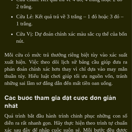
2 trắng.
Cửa Lẻ: Kết quả trả về 3 trắng – 1 đỏ hoặc 3 đỏ –
1 trắng.
Cửa Vị: Dự đoán chính xác màu sắc cụ thể của bốn
nút.
Mỗi cửa có mức trả thưởng riêng biệt tùy vào xác suất
xuất hiện. Việc theo dõi lịch sử bảng cầu giúp đưa ra
phán đoán chính xác hơn thay vì chỉ dựa vào may mắn
thuần túy. Hiểu luật chơi giúp tối ưu nguồn vốn, tránh
những sai lầm sơ đẳng dẫn đến mất tiền oan uổng.
Các bước tham gia đặt cược đơn giản
nhất
Quá trình bắt đầu hành trình chinh phục những con số
diễn ra rất nhanh gọn. Hãy thực hiện theo trình tự chuẩn
xác sau đây để nhập cuộc suôn sẻ. Mỗi bước đều được