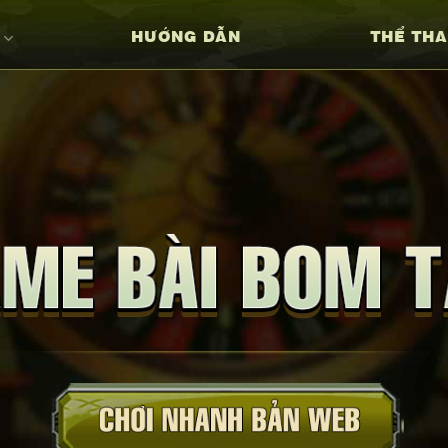
U
HƯỚNG DẪN
THỂ TH