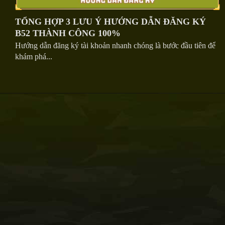
TỔNG HỢP 3 LƯU Ý HƯỚNG DẪN ĐĂNG KÝ
B52 THÀNH CÔNG 100%
Hướng dẫn đăng ký tài khoản nhanh chóng là bước đầu tiên để
khám phá...