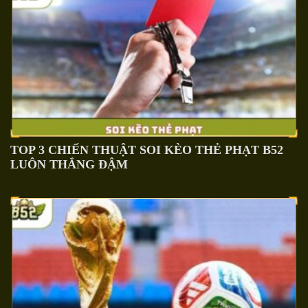
TOP 3 CHIẾN THUẬT SOI KÈO THẺ PHẠT B52
LUÔN THẮNG ĐẬM