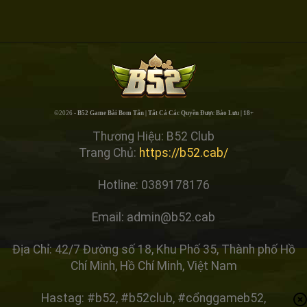
©2026
- B52 Game Bài Bom Tấn | Tất Cả Các Quyền Được Bảo Lưu | 18+
Thương Hiệu: B52 Club
Trang Chủ:
https://b52.cab/
Hotline: 0389178176
Email:
admin@b52.cab
Địa Chỉ: 42/7 Đường số 18, Khu Phố 35, Thành phố Hồ
Chí Minh, Hồ Chí Minh, Việt Nam
Hastag: #b52, #b52club, #cổnggameb52,