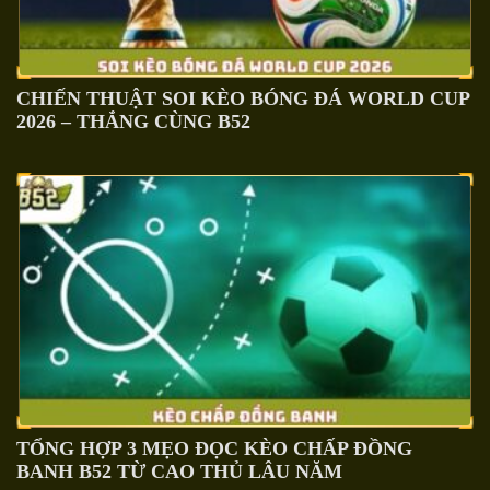
CHIẾN THUẬT SOI KÈO BÓNG ĐÁ WORLD CUP
2026 – THẮNG CÙNG B52
TỔNG HỢP 3 MẸO ĐỌC KÈO CHẤP ĐỒNG
BANH B52 TỪ CAO THỦ LÂU NĂM