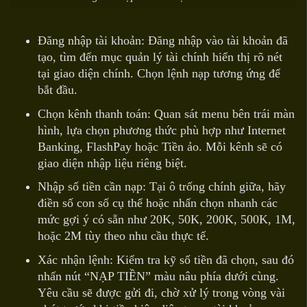
Đăng nhập tài khoản: Đăng nhập vào tài khoản đã
tạo, tìm đến mục quản lý tài chính hiển thị rõ nét
tại giao diện chính. Chọn lệnh nạp tương ứng để
bắt đầu.
Chọn kênh thanh toán: Quan sát menu bên trái màn
hình, lựa chọn phương thức phù hợp như Internet
Banking, FlashPay hoặc Tiền ảo. Mỗi kênh sẽ có
giao diện nhập liệu riêng biệt.
Nhập số tiền cần nạp: Tại ô trống chính giữa, hãy
điền số con số cụ thể hoặc nhấn chọn nhanh các
mức gợi ý có sẵn như 20K, 50K, 200K, 500K, 1M,
hoặc 2M tùy theo nhu cầu thực tế.
Xác nhận lệnh: Kiểm tra kỹ số tiền đã chọn, sau đó
nhấn nút “NẠP TIỀN” màu nâu phía dưới cùng.
Yêu cầu sẽ được gửi đi, chờ xử lý trong vòng vài