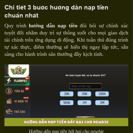
Chi tiết 3 bước hướng dẫn nạp tiền
chuẩn nhất
Quy trình
hướng dẫn nạp tiền
đòi hỏi sự chính xác
tuyệt đối nhằm duy trì sự thông suốt cho mọi giao dịch
tài chính trên ứng dụng di động. Khi tuân thủ đúng trình
tự xác thực, điểm thưởng sẽ hiển thị ngay lập tức, sẵn
sàng cho hành trình săn thưởng đầy kịch tính.
Hướng dẫn nạp tiền bất bại cho newbie