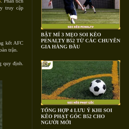
o
. Phân tích
y truy cập
BẬT MÍ 3 MẸO SOI KÈO
PENALTY B52 TỪ CÁC CHUYÊN
ung kết AFC
GIA HÀNG ĐẦU
àn trận.
g quy định.
TỔNG HỢP 4 LƯU Ý KHI SOI
KÈO PHẠT GÓC B52 CHO
NGƯỜI MỚI