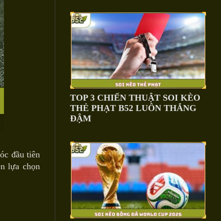
TOP 3 CHIẾN THUẬT SOI KÈO
THẺ PHẠT B52 LUÔN THẮNG
ĐẬM
óc đầu tiên
n lựa chọn