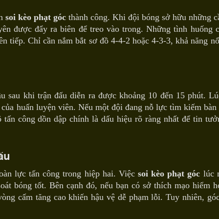
ốn
soi kèo phạt góc
thành công. Khi đội bóng sở hữu những c
yên được đẩy ra biên để treo vào trong. Những tình huống 
ên tiếp. Chỉ cần nắm bắt sơ đồ 4-4-2 hoặc 4-3-3, khả năng nổ
u sau khi trận đấu diễn ra được khoảng 10 đến 15 phút. Lú
ật của huấn luyện viên. Nếu một đội đang nỗ lực tìm kiếm bàn
 tấn công dồn dập chính là dấu hiệu rõ ràng nhất để tin tư
ấu
toàn lực tấn công trong hiệp hai. Việc
soi kèo phạt góc
lúc 
soát bóng tốt. Bên cạnh đó, nếu bạn có sở thích mạo hiểm 
vòng cấm tăng cao khiến hậu vệ dễ phạm lỗi. Tuy nhiên, góc