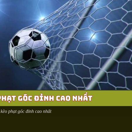
 kèo phạt góc đỉnh cao nhất