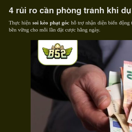
4 rủi ro cần phòng tránh khi d
Thực hiện
soi kèo phạt góc
hỗ trợ nhận diện biến động t
bền vững cho mỗi lần đặt cược hằng ngày.