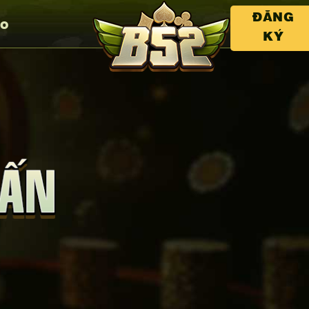
ĐĂNG
AO
KÝ