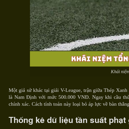
Khái niệm
Một giả sử khác tại giải V-League, trận giữa Thép Xan
là Nam Định với mức 500.000 VNĐ. Ngay khi cầu thủ 
chính xác. Cách tính toán này loại bỏ áp lực về bàn thắng
Thống kê dữ liệu tần suất phạt