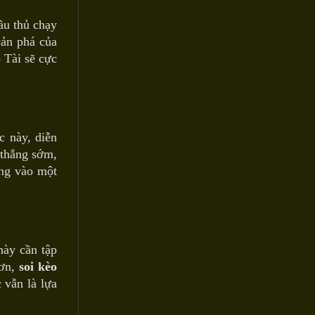
ầu thủ chạy
cản phá của
 Tài sẽ cực
c này, diễn
 thắng sớm,
ởng vào một
này cần tập
hơn,
soi kèo
 vẫn là lựa