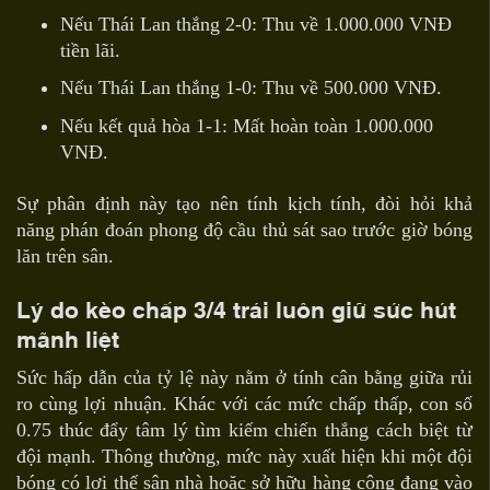
Nếu Thái Lan thắng 2-0: Thu về 1.000.000 VNĐ
tiền lãi.
Nếu Thái Lan thắng 1-0: Thu về 500.000 VNĐ.
Nếu kết quả hòa 1-1: Mất hoàn toàn 1.000.000
VNĐ.
Sự phân định này tạo nên tính kịch tính, đòi hỏi khả
năng phán đoán phong độ cầu thủ sát sao trước giờ bóng
lăn trên sân.
Lý do kèo chấp 3/4 trái luôn giữ sức hút
mãnh liệt
Sức hấp dẫn của tỷ lệ này nằm ở tính cân bằng giữa rủi
ro cùng lợi nhuận. Khác với các mức chấp thấp, con số
0.75 thúc đẩy tâm lý tìm kiếm chiến thắng cách biệt từ
đội mạnh. Thông thường, mức này xuất hiện khi một đội
bóng có lợi thế sân nhà hoặc sở hữu hàng công đang vào