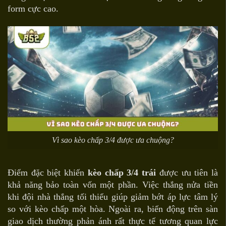
form cực cao.
Vì sao kèo chấp 3/4 được ưa chuộng?
Điểm đặc biệt khiến
kèo chấp 3/4 trái
được ưu tiên là
khả năng bảo toàn vốn một phần. Việc thắng nửa tiền
khi đội nhà thắng tối thiểu giúp giảm bớt áp lực tâm lý
so với kèo chấp một hòa. Ngoài ra, biến động trên sàn
giao dịch thường phản ánh rất thực tế tương quan lực