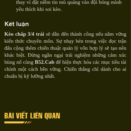
thay vì đặt niềm tin mù quáng vào đội bóng mình
yêu thích khi soi kèo.
Kết luận
Kèo chấp 3/4 trái
sẽ dẫn đến thành công nếu nắm vững
kiến thức chuyên môn. Sự nhạy bén trong việc đọc trận
đấu cộng thêm chiến thuật quản lý vốn hợp lý sẽ tạo nên
khác biệt. Đừng ngần ngại trải nghiệm những cảm xúc
bùng nổ cùng
B52.Cab
để hiện thực hóa các mục tiêu tài
chính một cách bền vững. Chiến thắng chỉ dành cho ai
chuẩn bị kỹ lưỡng nhất.