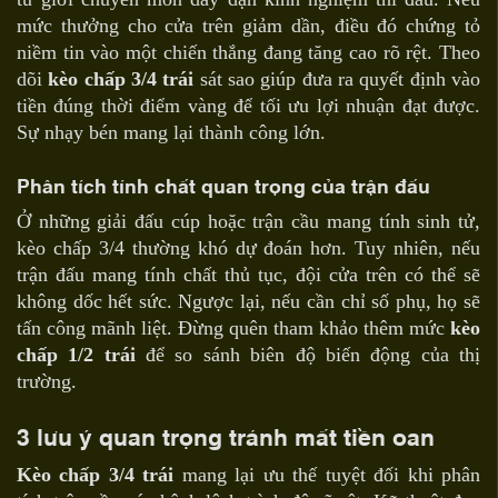
mức thưởng cho cửa trên giảm dần, điều đó chứng tỏ
niềm tin vào một chiến thắng đang tăng cao rõ rệt. Theo
dõi
kèo chấp 3/4 trái
sát sao giúp đưa ra quyết định vào
tiền đúng thời điểm vàng để tối ưu lợi nhuận đạt được.
Sự nhạy bén mang lại thành công lớn.
Phân tích tính chất quan trọng của trận đấu
Ở những giải đấu cúp hoặc trận cầu mang tính sinh tử,
kèo chấp 3/4 thường khó dự đoán hơn. Tuy nhiên, nếu
trận đấu mang tính chất thủ tục, đội cửa trên có thể sẽ
không dốc hết sức. Ngược lại, nếu cần chỉ số phụ, họ sẽ
tấn công mãnh liệt. Đừng quên tham khảo thêm mức
kèo
chấp 1/2 trái
để so sánh biên độ biến động của thị
trường.
3 lưu ý quan trọng tránh mất tiền oan
Kèo chấp 3/4 trái
mang lại ưu thế tuyệt đối khi phân