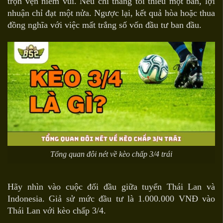
trọn vẹn niềm vui. Nếu chỉ thắng tối thiểu một bàn, lợi
nhuận chỉ đạt một nửa. Ngược lại, kết quả hòa hoặc thua
đồng nghĩa với việc mất trắng số vốn đầu tư ban đầu.
Tổng quan đôi nét về kèo chấp 3/4 trái
Hãy nhìn vào cuộc đối đầu giữa tuyển Thái Lan và
Indonesia. Giả sử mức đầu tư là 1.000.000 VNĐ vào
Thái Lan với kèo chấp 3/4.