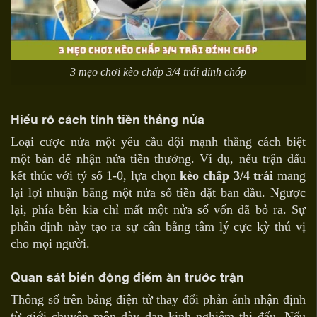
3 mẹo chơi kèo chấp 3/4 trái đỉnh chóp
Hiểu rõ cách tính tiền thắng nửa
Loại cược nửa một yêu cầu đội mạnh thắng cách biệt
một bàn để nhận nửa tiền thưởng. Ví dụ, nếu trận đấu
kết thúc với tỷ số 1-0, lựa chọn
kèo chấp 3/4 trái
mang
lại lợi nhuận bằng một nửa số tiền đặt ban đầu. Ngược
lại, phía bên kia chỉ mất một nửa số vốn đã bỏ ra. Sự
phân định này tạo ra sự cân bằng tâm lý cực kỳ thú vị
cho mọi người.
Quan sát biến động điểm ăn trước trận
Thông số trên bảng điện tử thay đổi phản ánh nhận định
từ giới chuyên môn dày dạn kinh nghiệm thi đấu. Nếu