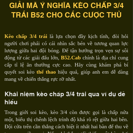
GIẢI MÃ Ý NGHĨA KÈO CHẤP 3/4
TRÁI B52 CHO CÁC CƯỢC THỦ
Kèo chấp 3/4 trái
là lựa chọn đầy kịch tính, đòi hỏi
người chơi phải có cái nhìn sắc bén về tương quan lực
lượng giữa hai đội bóng. Để tận hưởng trọn vẹn sự sôi
động từ các giải đấu lớn,
B52.Cab
chính là địa chỉ cung
cấp tỉ lệ ăn thưởng cực cao. Hãy cùng khám phá bí
quyết soi kèo
thể thao
hiệu quả, giúp anh em dễ dàng
mang về chiến thắng rực rỡ nhất.
Khái niệm kèo chấp 3/4 trái qua ví dụ dễ
hiểu
Trong giới soi kèo, kèo 3/4 còn được gọi là chấp nửa
một, biểu thị chênh lệch trình độ khá rõ rệt giữa hai bên.
Đội cửa trên cần thắng cách biệt ít nhất hai bàn để thu về