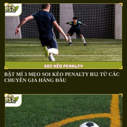
BẬT MÍ 3 MẸO SOI KÈO PENALTY B52 TỪ CÁC
CHUYÊN GIA HÀNG ĐẦU