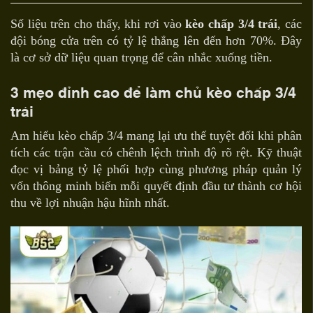
Số liệu trên cho thấy, khi rơi vào
kèo chấp 3/4 trái
, các
đội bóng cửa trên có tỷ lệ thắng lên đến hơn 70%. Đây
là cơ sở dữ liệu quan trọng để cân nhắc xuống tiền.
3 mẹo đỉnh cao để làm chủ kèo chấp 3/4
trái
Am hiểu kèo chấp 3/4 mang lại ưu thế tuyệt đối khi phân
tích các trận cầu có chênh lệch trình độ rõ rệt. Kỹ thuật
đọc vị bảng tỷ lệ phối hợp cùng phương pháp quản lý
vốn thông minh biến mỗi quyết định đầu tư thành cơ hội
thu về lợi nhuận hậu hĩnh nhất.